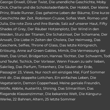
George Orwell
,
Oliver Twist
,
Die unendliche Geschichte
,
Moby
Dick
,
Charlie und die Schokoladenfabrik
,
Der Hobbit
,
Der kleine
Prinz
,
Blade Runner
,
Das geheime Leben der Bäume
,
Eine kurze
Geschichte der Zeit
,
Robinson Crusoe
,
Sofies Welt
,
Romeo und
Julia
,
Die rote Zora und ihre Bande
,
Salz auf unserer Haut
,
Fifty
Shades of Grey
,
Der Räuber Hotzenplotz
,
Der Wind in den
Weiden
,
Sturz der Titanen
,
Die Schatzinsel
,
Der Schamane
,
Der
Anwalt
,
Die Liebe in Zeiten der Cholera
,
Der Heimweg
,
Das
Geschenk
,
Selfies
,
Throne of Glass
,
Das letzte Königreich
,
Erlösung
,
Anne auf Green Gables
,
Mimik
,
Die Vermessung der
Welt
,
Das Urteil
,
Bridgerton
,
Hannas Töchter
,
Der Schwarm
,
Tod
und Teufel
,
Tschick
,
Der Vorleser
,
Wenn Frauen zu sehr lieben
,
Sakrileg
,
Das Parfum
,
Tintenherz
,
Die Säulen der Erde
,
Passagier 23
,
Views
,
Nur noch ein einziges Mal
,
Fünf Sommer
mit dir
,
Das doppelte Lottchen
,
Ein einfaches Leben
,
Die
Vegetarierin
,
Demon Copperhead
,
Meine geniale Freundin
,
Wölfe
,
Abbite
,
Austerlitz
,
Shining
,
Das Silmarillion
,
Das
fliegende Klassenzimmer
,
Die bekannte Welt
,
Die Känguru-
Werke
,
22 Bahnen
,
Altern
,
25 letzte Sommer