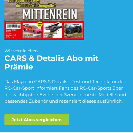
Blumen Abo
Dating App Abo
eBook Abo
Fahrrad Abo
Wir vergleichen
CARS & Detalis
Abo mit
Prämie
Fitness Abo
Hörbuch Abo
Das Magazin CARS & Details – Test und Technik für den
RC-Car-Sport informiert Fans des RC-Car-Sports über
die wichtigsten Events der Szene, neueste Modelle und
Kino Abo
Kochbox Abo
passendes Zubehör und rezensiert dieses ausführlich.
Jetzt Abos vergleichen
Musik-Streaming Abo
Pay TV Abo