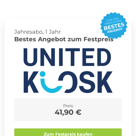
Roller Abo
Schmuck Abo
Jahresabo, 1 Jahr
Bestes Angebot zum Festpreis
Sprachlern App Abo
Streaming Abo
Zeitschriften Abo
Süßigkeiten Abo
News
Preis
41,90 €
Login
Zum Festpreis kaufen