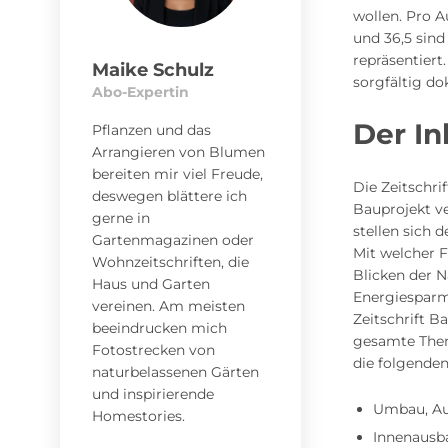
wollen. Pro A
und 36,5 sind
repräsentiert
Maike Schulz
sorgfältig do
Abo-Expertin
Der In
Pflanzen und das
Arrangieren von Blumen
bereiten mir viel Freude,
Die Zeitschri
deswegen blättere ich
Bauprojekt v
gerne in
stellen sich
Gartenmagazinen oder
Mit welcher 
Wohnzeitschriften, die
Blicken der 
Haus und Garten
Energiesparm
vereinen. Am meisten
Zeitschrift B
beeindrucken mich
gesamte Them
Fotostrecken von
die folgende
naturbelassenen Gärten
und inspirierende
Umbau, Au
Homestories.
Innenausb