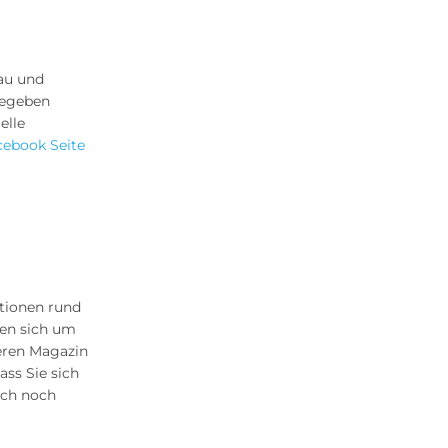
bau und
gegeben
elle
cebook Seite
ationen rund
hen sich um
eren Magazin
ass Sie sich
uch noch