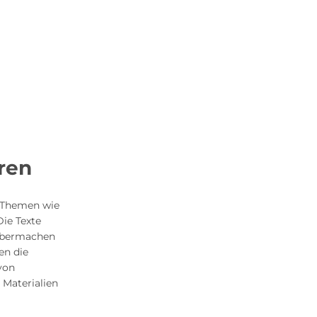
ren
n Themen wie
ie Texte
Selbermachen
en die
avon
 Materialien