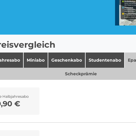
Pay TV Abo
Roller Abo
eisvergleich
jahresabo
Miniabo
Geschenkabo
Studentenabo
Epa
Streaming Abo
Süßigkeiten Abo
Scheckprämie
e Halbjahresabo
0,90 €