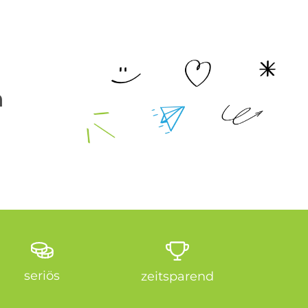
n
seriös
zeitsparend