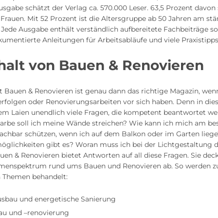
usgabe schätzt der Verlag ca. 570.000 Leser. 63,5 Prozent davon
 Frauen. Mit 52 Prozent ist die Altersgruppe ab 50 Jahren am stä
. Jede Ausgabe enthält verständlich aufbereitete Fachbeiträge s
kumentierte Anleitungen für Arbeitsabläufe und viele Praxistipps
halt von Bauen & Renovieren
ft Bauen & Renovieren ist genau dann das richtige Magazin, wenn
erfolgen oder Renovierungsarbeiten vor sich haben. Denn in die
 dem Laien unendlich viele Fragen, die kompetent beantwortet w
Farbe soll ich meine Wände streichen? Wie kann ich mich am be
Nachbar schützen, wenn ich auf dem Balkon oder im Garten lieg
öglichkeiten gibt es? Woran muss ich bei der Lichtgestaltung 
auen & Renovieren bietet Antworten auf all diese Fragen. Sie dec
enspektrum rund ums Bauen und Renovieren ab. So werden z
n Themen behandelt:
sbau und energetische Sanierung
au und –renovierung