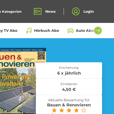
News
Login
e Kategorien
ay TV Abo
Hörbuch Abo
Auto Abos aller Hers
Bio Box Abo
Erscheinung:
6 x jährlich
Einzelpreis:
Fahrrad Abo
4,50 €
Aktuelle Bewertung für
Bauen & Renovieren
Kochbox Abo