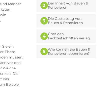
Der Inhalt von Bauen &
 sind Männer
2
Renovieren
rksten
owie
Die Gestaltung von
.
3
Bauen & Renovieren
Über den
4
Fachzeitschriften Verlag
 Sie ein
Wie können Sie Bauen &
5
ser Phase
Renovieren abonnieren?
erden müssen.
sten vor den
e? Welche
denken. Die
kt das
um Beispiel