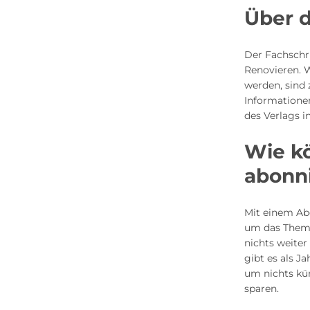
Über d
Der Fachschri
Renovieren. 
werden, sind
Informatione
des Verlags i
Wie k
abonn
Mit einem Abo
um das Thema
nichts weite
gibt es als J
um nichts kü
sparen.