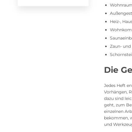
Wohnraum
Außengest
Heiz-, Hau
Wohnkomfo
Saunaeinb
Zaun- und
Schornste
Die G
Jedes Heft e
Vorhängen, R
dazu sind lei
geht, zum Bei
einzelnen Arb
bekommen, was
und Werkzeug