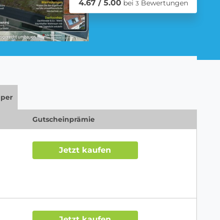
4.67 / 5.00
bei
Bewertungen
3
Schmuck Abo
per
Zeitschriften Abo
Gutscheinprämie
Jetzt kaufen
Jetzt kaufen