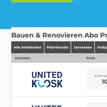
Musik-Streaming Abo
Bauen & Renovieren Abo Pr
Alle einblenden
Prämienabo
Jahresabo
Halb
Sprachlern App Abo
Anbieter
Preis
6 Monat
1