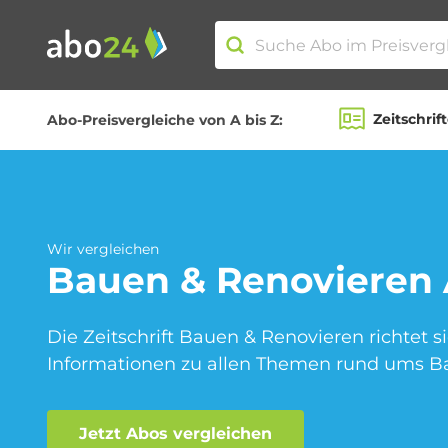
Zeitschrif
Abo-Preisvergleiche von A bis Z:
Abo-Kategorien
Amazon Spar-Abo
Wir vergleichen
Bauen & Renovieren
Blumen Abo
Die Zeitschrift Bauen & Renovieren richtet si
Informationen zu allen Themen rund ums B
Jetzt Abos vergleichen
Fitness Abo