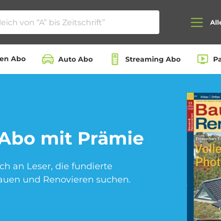
All
ten Abo
Auto Abo
Streaming Abo
P
Auto Abo
Beauty Box Abo
Abo mit Prämie
Dating App Abo
eBook Abo
ch an Leser, die fundierte
auen und Renovieren suchen.
Hörbuch Abo
Kino Abo