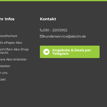
r Infos
Kontakt
030 - 22012952
ierefreiheit
kundenservice@abo24.de
24 ePaper Abo
schriften Abo Shop
Angebote & Deals per
sicht
Telegram
ere Abo Anbieter
sletter
r uns
takt