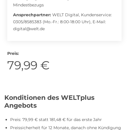
Mindestbezugs
Ansprechpartner:
WELT Digital, Kundenservice:
Roller Abo
Schmuck Abo
0305/8585383 (Mo.-Fr.: 8:00-18:00 Uhr), E-Mail:
digital@welt.de
Sprachlern App Abo
Streaming Abo
Preis:
79,99 €
Zeitschriften Abo
Süßigkeiten Abo
Konditionen des WELTplus
News
Angebots
Login
Preis: 79,99 € statt 181,48 € für das erste Jahr
Preissicherheit für 12 Monate, danach ohne Kündigung