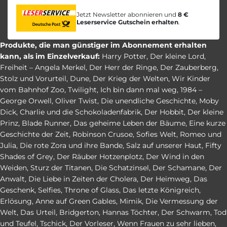
Jetzt Newsletter abonnieren und
8 €
Leserservice Gutschein erhalten
.
Produkte, die man günstiger im Abonnement erhalten
kann, als im Einzelverkauf:
Harry Potter
,
Der kleine Lord
,
Freiheit – Angela Merkel
,
Der Herr der Ringe
,
Der Zauberberg
,
Stolz und Vorurteil
,
Dune
,
Der Krieg der Welten
,
Wir Kinder
vom Bahnhof Zoo
,
Twilight
,
Ich bin dann mal weg
,
1984 –
George Orwell
,
Oliver Twist
,
Die unendliche Geschichte
,
Moby
Dick
,
Charlie und die Schokoladenfabrik
,
Der Hobbit
,
Der kleine
Prinz
,
Blade Runner
,
Das geheime Leben der Bäume
,
Eine kurze
Geschichte der Zeit
,
Robinson Crusoe
,
Sofies Welt
,
Romeo und
Julia
,
Die rote Zora und ihre Bande
,
Salz auf unserer Haut
,
Fifty
Shades of Grey
,
Der Räuber Hotzenplotz
,
Der Wind in den
Weiden
,
Sturz der Titanen
,
Die Schatzinsel
,
Der Schamane
,
Der
Anwalt
,
Die Liebe in Zeiten der Cholera
,
Der Heimweg
,
Das
Geschenk
,
Selfies
,
Throne of Glass
,
Das letzte Königreich
,
Erlösung
,
Anne auf Green Gables
,
Mimik
,
Die Vermessung der
Welt
,
Das Urteil
,
Bridgerton
,
Hannas Töchter
,
Der Schwarm
,
Tod
und Teufel
,
Tschick
,
Der Vorleser
,
Wenn Frauen zu sehr lieben
,