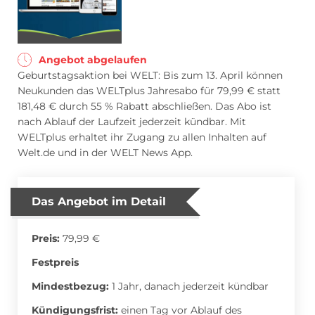
Blumen Abo
Dating App Abo
Angebot abgelaufen
Geburtstagsaktion bei WELT: Bis zum 13. April können
Neukunden das WELTplus Jahresabo für 79,99 € statt
eBook Abo
Fahrrad Abo
181,48 € durch 55 % Rabatt abschließen. Das Abo ist
nach Ablauf der Laufzeit jederzeit kündbar. Mit
WELTplus erhaltet ihr Zugang zu allen Inhalten auf
Welt.de und in der WELT News App.
Fitness Abo
Hörbuch Abo
Das Angebot im Detail
Kino Abo
Kochbox Abo
Preis:
79,99 €
Festpreis
Mindestbezug:
1 Jahr, danach jederzeit kündbar
Musik-Streaming Abo
Pay TV Abo
Kündigungsfrist:
einen Tag vor Ablauf des