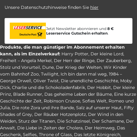
Unsere Datenschutzhinweise finden Sie
hier
Jetzt Newsletter abonnieren und
8 €
Leserservice Gutschein erhalten
.
Produkte, die man günstiger im Abonnement erhalten
kann, als im Einzelverkauf:
Harry Potter
,
Der kleine Lord
,
Freiheit – Angela Merkel
,
Der Herr der Ringe
,
Der Zauberberg
,
Stolz und Vorurteil
,
Dune
,
Der Krieg der Welten
,
Wir Kinder
vom Bahnhof Zoo
,
Twilight
,
Ich bin dann mal weg
,
1984 –
George Orwell
,
Oliver Twist
,
Die unendliche Geschichte
,
Moby
Dick
,
Charlie und die Schokoladenfabrik
,
Der Hobbit
,
Der kleine
Prinz
,
Blade Runner
,
Das geheime Leben der Bäume
,
Eine kurze
Geschichte der Zeit
,
Robinson Crusoe
,
Sofies Welt
,
Romeo und
Julia
,
Die rote Zora und ihre Bande
,
Salz auf unserer Haut
,
Fifty
Shades of Grey
,
Der Räuber Hotzenplotz
,
Der Wind in den
Weiden
,
Sturz der Titanen
,
Die Schatzinsel
,
Der Schamane
,
Der
Anwalt
,
Die Liebe in Zeiten der Cholera
,
Der Heimweg
,
Das
Geschenk
,
Selfies
,
Throne of Glass
,
Das letzte Königreich
,