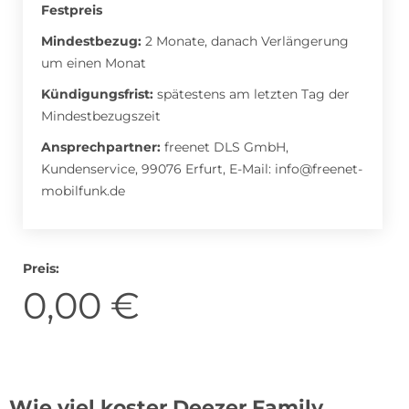
Festpreis
Mindestbezug:
2 Monate, danach Verlängerung
Roller Abo
Schmuck Abo
um einen Monat
Kündigungsfrist:
spätestens am letzten Tag der
Mindestbezugszeit
Sprachlern App Abo
Streaming Abo
Ansprechpartner:
freenet DLS GmbH,
Kundenservice, 99076 Erfurt​, E-Mail:
info@freenet-
mobilfunk.de
Zeitschriften Abo
Süßigkeiten Abo
Preis:
0,00 €
News
Login
Wie viel koster Deezer Family