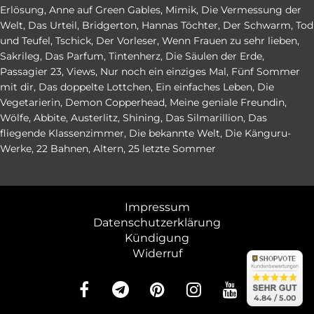
Erlösung
,
Anne auf Green Gables
,
Mimik
,
Die Vermessung der
Welt
,
Das Urteil
,
Bridgerton
,
Hannas Töchter
,
Der Schwarm
,
Tod
und Teufel
,
Tschick
,
Der Vorleser
,
Wenn Frauen zu sehr lieben
,
Sakrileg
,
Das Parfum
,
Tintenherz
,
Die Säulen der Erde
,
Passagier 23
,
Views
,
Nur noch ein einziges Mal
,
Fünf Sommer
mit dir
,
Das doppelte Lottchen
,
Ein einfaches Leben
,
Die
Vegetarierin
,
Demon Copperhead
,
Meine geniale Freundin
,
Wölfe
,
Abbite
,
Austerlitz
,
Shining
,
Das Silmarillion
,
Das
fliegende Klassenzimmer
,
Die bekannte Welt
,
Die Känguru-
Werke
,
22 Bahnen
,
Altern
,
25 letzte Sommer
Impressum
Datenschutzerklärung
Kündigung
Widerruf
abo24.d
abo24.d
4.84 (en
4.84 / 5.00