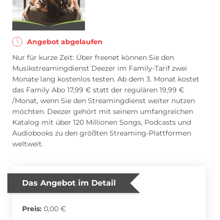
Blumen Abo
Dating App Abo
Angebot abgelaufen
Nur für kurze Zeit: Über freenet können Sie den
Musikstreamingdienst Deezer im Family-Tarif zwei
eBook Abo
Fahrrad Abo
Monate lang kostenlos testen. Ab dem 3. Monat kostet
das Family Abo 17,99 € statt der regulären 19,99 €
/Monat, wenn Sie den Streamingdienst weiter nutzen
möchten. Deezer gehört mit seinem umfangreichen
Fitness Abo
Hörbuch Abo
Katalog mit über 120 Millionen Songs, Podcasts und
Audiobooks zu den größten Streaming-Plattformen
weltweit.
Kino Abo
Kochbox Abo
Das Angebot im Detail
Musik-Streaming Abo
Pay TV Abo
Preis:
0,00 €