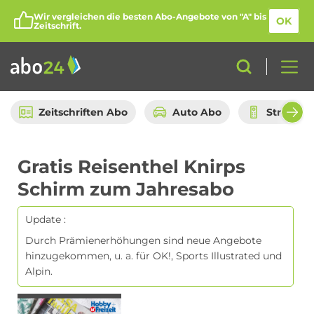
Wir vergleichen die besten Abo-Angebote von "A" bis
OK
Zeitschrift.
Zeitschriften Abo
Auto Abo
Streami
Abo-Kategorien
Gratis Reisenthel Knirps
Schirm zum Jahresabo
Amazon Spar-Abo
Auto Abo
Update :
Durch Prämienerhöhungen sind neue Angebote
hinzugekommen, u. a. für OK!, Sports Illustrated und
Alpin.
Beauty Box Abo
Bio Box Abo