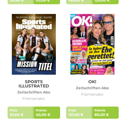
39,40 €
20,00 €
145,60 €
125,00 €
SPORTS
OK!
ILLUSTRATED
Zeitschriften Abo
Zeitschriften Abo
Prämienabo
Prämienabo
Preis
Prämie
Preis
Prämie
52,60 €
40,00 €
101,60 €
80,00 €