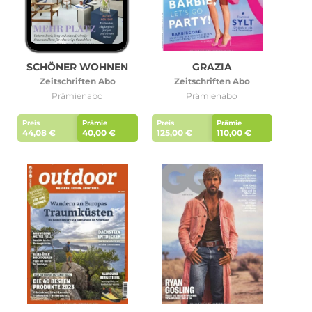
SCHÖNER WOHNEN
GRAZIA
Zeitschriften Abo
Zeitschriften Abo
Prämienabo
Prämienabo
Preis
Prämie
Preis
Prämie
44,08 €
40,00 €
125,00 €
110,00 €