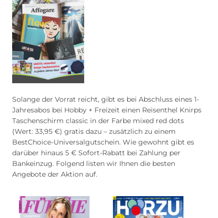
Blumen Abo
Dating App Abo
eBook Abo
Fahrrad Abo
Solange der Vorrat reicht, gibt es bei Abschluss eines 1-
Jahresabos bei Hobby + Freizeit einen Reisenthel Knirps
Fitness Abo
Hörbuch Abo
Taschenschirm classic in der Farbe mixed red dots
(Wert: 33,95 €) gratis dazu – zusätzlich zu einem
BestChoice-Universalgutschein. Wie gewohnt gibt es
darüber hinaus 5 € Sofort-Rabatt bei Zahlung per
Kino Abo
Kochbox Abo
Bankeinzug. Folgend listen wir Ihnen die besten
Angebote der Aktion auf.
Musik-Streaming Abo
Pay TV Abo