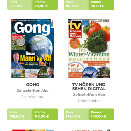
Preis
Prämie
Preis
Prämie
52,60 €
20,00 €
80,15 €
30,00 €
GONG
TV HÖREN UND
SEHEN DIGITAL
Zeitschriften Abo
Zeitschriften Abo
Prämienabo
Prämienabo
Preis
Prämie
Preis
Prämie
158,80 €
110,00 €
174,40 €
140,00 €