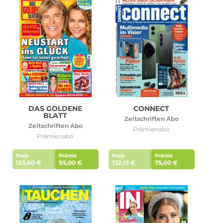
DAS GOLDENE
CONNECT
BLATT
Zeitschriften Abo
Zeitschriften Abo
Prämienabo
Prämienabo
Preis
Prämie
Preis
Prämie
153,60 €
95,00 €
132,15 €
75,00 €