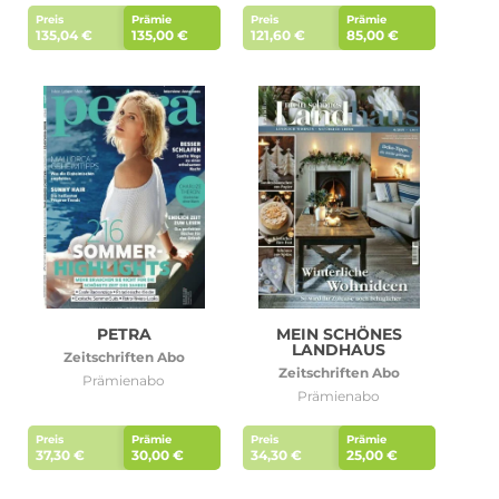
Preis
Prämie
Preis
Prämie
135,04 €
135,00 €
121,60 €
85,00 €
PETRA
MEIN SCHÖNES
LANDHAUS
Zeitschriften Abo
Zeitschriften Abo
Prämienabo
Prämienabo
Preis
Prämie
Preis
Prämie
37,30 €
30,00 €
34,30 €
25,00 €