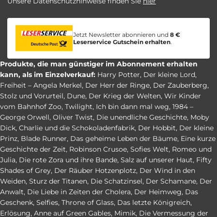
Unsere Datenschutzhinweise finden Sie
hier
Jetzt Newsletter abonnieren und
8 €
Leserservice Gutschein erhalten
.
Produkte, die man günstiger im Abonnement erhalten
kann, als im Einzelverkauf:
Harry Potter
,
Der kleine Lord
,
Freiheit – Angela Merkel
,
Der Herr der Ringe
,
Der Zauberberg
,
Stolz und Vorurteil
,
Dune
,
Der Krieg der Welten
,
Wir Kinder
vom Bahnhof Zoo
,
Twilight
,
Ich bin dann mal weg
,
1984 –
George Orwell
,
Oliver Twist
,
Die unendliche Geschichte
,
Moby
Dick
,
Charlie und die Schokoladenfabrik
,
Der Hobbit
,
Der kleine
Prinz
,
Blade Runner
,
Das geheime Leben der Bäume
,
Eine kurze
Geschichte der Zeit
,
Robinson Crusoe
,
Sofies Welt
,
Romeo und
Julia
,
Die rote Zora und ihre Bande
,
Salz auf unserer Haut
,
Fifty
Shades of Grey
,
Der Räuber Hotzenplotz
,
Der Wind in den
Weiden
,
Sturz der Titanen
,
Die Schatzinsel
,
Der Schamane
,
Der
Anwalt
,
Die Liebe in Zeiten der Cholera
,
Der Heimweg
,
Das
Geschenk
,
Selfies
,
Throne of Glass
,
Das letzte Königreich
,
Erlösung
,
Anne auf Green Gables
,
Mimik
,
Die Vermessung der