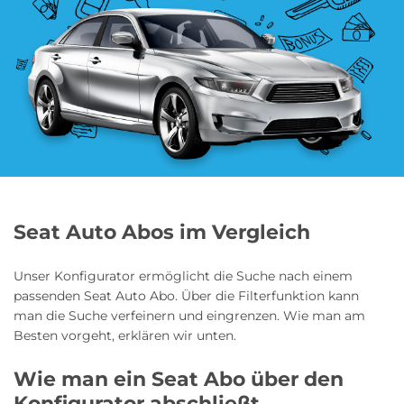
Blumen Abo
Dating App Abo
eBook Abo
Fahrrad Abo
Fitness Abo
Hörbuch Abo
Seat Auto Abos im Vergleich
Unser Konfigurator ermöglicht die Suche nach einem
Kino Abo
Kochbox Abo
passenden Seat Auto Abo. Über die Filterfunktion kann
man die Suche verfeinern und eingrenzen. Wie man am
Besten vorgeht, erklären wir unten.
Wie man ein Seat Abo über den
Musik-Streaming Abo
Pay TV Abo
Konfigurator abschließt