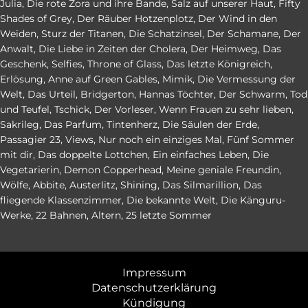
Julia
,
Die rote Zora und ihre Bande
,
Salz auf unserer Haut
,
Fifty
Shades of Grey
,
Der Räuber Hotzenplotz
,
Der Wind in den
Weiden
,
Sturz der Titanen
,
Die Schatzinsel
,
Der Schamane
,
Der
Anwalt
,
Die Liebe in Zeiten der Cholera
,
Der Heimweg
,
Das
Geschenk
,
Selfies
,
Throne of Glass
,
Das letzte Königreich
,
Erlösung
,
Anne auf Green Gables
,
Mimik
,
Die Vermessung der
Welt
,
Das Urteil
,
Bridgerton
,
Hannas Töchter
,
Der Schwarm
,
Tod
und Teufel
,
Tschick
,
Der Vorleser
,
Wenn Frauen zu sehr lieben
,
Sakrileg
,
Das Parfum
,
Tintenherz
,
Die Säulen der Erde
,
Passagier 23
,
Views
,
Nur noch ein einziges Mal
,
Fünf Sommer
mit dir
,
Das doppelte Lottchen
,
Ein einfaches Leben
,
Die
Vegetarierin
,
Demon Copperhead
,
Meine geniale Freundin
,
Wölfe
,
Abbite
,
Austerlitz
,
Shining
,
Das Silmarillion
,
Das
fliegende Klassenzimmer
,
Die bekannte Welt
,
Die Känguru-
Werke
,
22 Bahnen
,
Altern
,
25 letzte Sommer
Impressum
Datenschutzerklärung
Kündigung