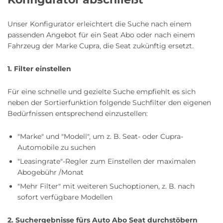
Unser Konfigurator erleichtert die Suche nach einem
Roller Abo
Schmuck Abo
passenden Angebot für ein Seat Abo oder nach einem
Fahrzeug der Marke Cupra, die Seat zukünftig ersetzt.
1. Filter einstellen
Sprachlern App Abo
Streaming Abo
Für eine schnelle und gezielte Suche empfiehlt es sich
neben der Sortierfunktion folgende Suchfilter den eigenen
Bedürfnissen entsprechend einzustellen:
Zeitschriften Abo
Süßigkeiten Abo
"Marke" und "Modell", um z. B. Seat- oder Cupra-
Automobile zu suchen
"Leasingrate"-Regler zum Einstellen der maximalen
News
Abogebühr /Monat
"Mehr Filter" mit weiteren Suchoptionen, z. B. nach
Login
sofort verfügbare Modellen
2. Suchergebnisse fürs Auto Abo Seat durchstöbern