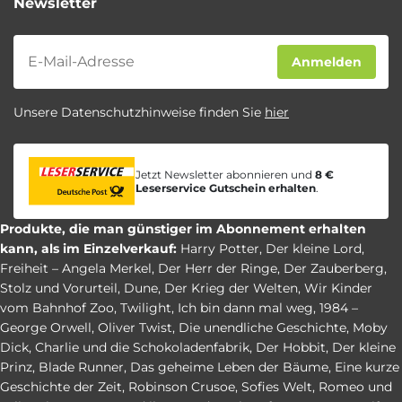
Newsletter
Newsletter
Anmelden
Unsere Datenschutzhinweise finden Sie
hier
Jetzt Newsletter abonnieren und
8 €
Leserservice Gutschein erhalten
.
Produkte, die man günstiger im Abonnement erhalten
kann, als im Einzelverkauf:
Harry Potter
,
Der kleine Lord
,
Freiheit – Angela Merkel
,
Der Herr der Ringe
,
Der Zauberberg
,
Stolz und Vorurteil
,
Dune
,
Der Krieg der Welten
,
Wir Kinder
vom Bahnhof Zoo
,
Twilight
,
Ich bin dann mal weg
,
1984 –
George Orwell
,
Oliver Twist
,
Die unendliche Geschichte
,
Moby
Dick
,
Charlie und die Schokoladenfabrik
,
Der Hobbit
,
Der kleine
Prinz
,
Blade Runner
,
Das geheime Leben der Bäume
,
Eine kurze
Geschichte der Zeit
,
Robinson Crusoe
,
Sofies Welt
,
Romeo und