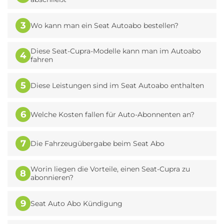
mobile.de GmbH:
https://www.mobile.de/auto/seat/leon/serie/
[abgerufen am 04.10.2023]
3
Wo kann man ein Seat Autoabo bestellen?
SEAT Deutschland GmbH:
Diese Seat-Cupra-Modelle kann man im Autoabo
4
https://www.seat.de/modelle/leon/uebersicht.html
fahren
[abgerufen am 04.10.2023],
https://www.seat.de/ueber-seat/unser-weg
5
Diese Leistungen sind im Seat Autoabo enthalten
[abgerufen am 04.10.2023], https://www.seat-
mediacenter.de/smc/seat-sa/seat-auf-einen-
blick/production-facilities [abgerufen am
6
Welche Kosten fallen für Auto-Abonnenten an?
04.10.2023],
https://www.seat.de/modelle/ibiza/uebersicht.html
7
Die Fahrzeugübergabe beim Seat Abo
[abgerufen am 04.10.2023]
Worin liegen die Vorteile, einen Seat-Cupra zu
8
abonnieren?
9
Seat Auto Abo Kündigung