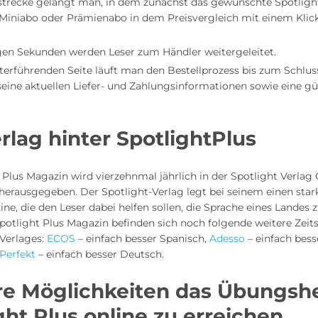
lstrecke gelangt man, in dem zunächst das gewünschte Spotligh
 Miniabo oder Prämienabo in dem Preisvergleich mit einem Klic
en Sekunden werden Leser zum Händler weitergeleitet.
iterführenden Seite läuft man den Bestellprozess bis zum Schlu
seine aktuellen Liefer- und Zahlungsinformationen sowie eine gü
rlag hinter SpotlightPlus
 Plus Magazin wird vierzehnmal jährlich in der Spotlight Verla
herausgegeben. Der Spotlight-Verlag legt bei seinem einen star
e, die den Leser dabei helfen sollen, die Sprache eines Landes z
otlight Plus Magazin befinden sich noch folgende weitere Zeits
 Verlages:
ECOS
– einfach besser Spanisch,
Adesso
– einfach besse
Perfekt
– einfach besser Deutsch.
re Möglichkeiten das Übungsh
ght Plus online zu erreichen