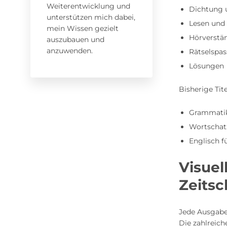
Weiterentwicklung und
Dichtung 
unterstützen mich dabei,
Lesen und
mein Wissen gezielt
Hörverstä
auszubauen und
anzuwenden.
Rätselspas
Lösungen
Bisherige Ti
Grammatik
Wortschatz
Englisch f
Visuel
Zeitsc
Jede Ausgabe
Die zahlreic