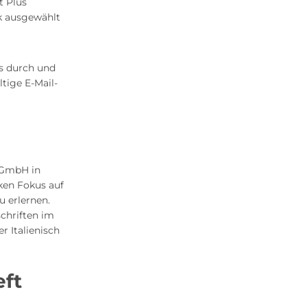
t Plus
k ausgewählt
ss durch und
ltige E-Mail-
g GmbH in
ken Fokus auf
u erlernen.
chriften im
r Italienisch
eft