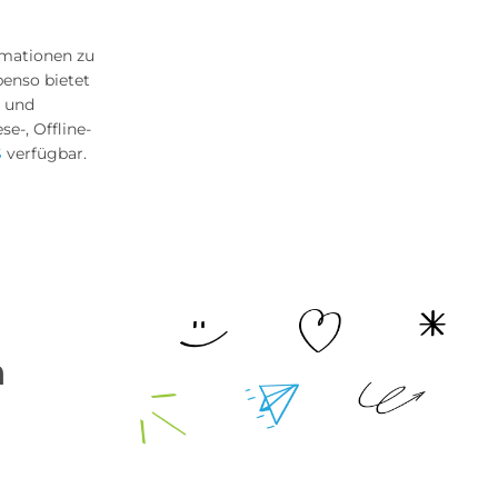
ormationen zu
enso bietet
 und
e-, Offline-
S
verfügbar.
n