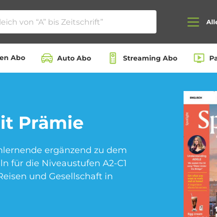
All
ten Abo
Auto Abo
Streaming Abo
P
Auto Abo
Beauty Box Abo
t Prämie
chlernende ergänzend zu dem
Dating App Abo
eBook Abo
n für die Niveaustufen A2-C1
eisen und Gesellschaft in
Hörbuch Abo
Kino Abo