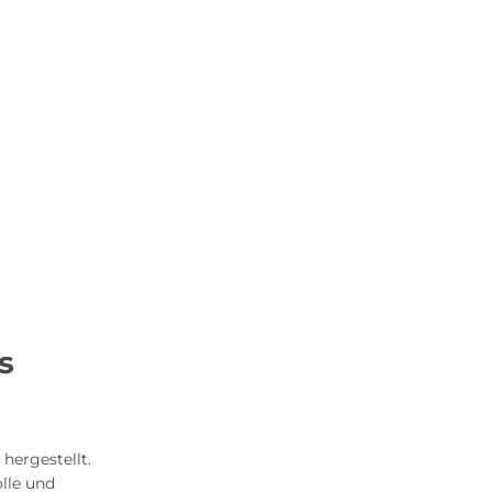
s
hergestellt.
lle und