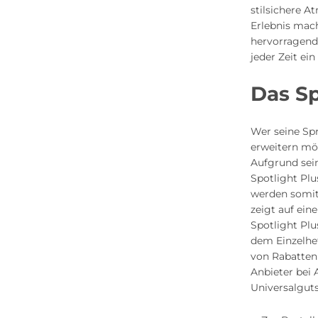
stilsichere 
Erlebnis mach
hervorragende
jeder Zeit ei
Das Sp
Wer seine Sp
erweitern möc
Aufgrund sei
Spotlight Plu
werden somit
zeigt auf ein
Spotlight Pl
dem Einzelhe
von Rabatten
Anbieter bei
Universalgut