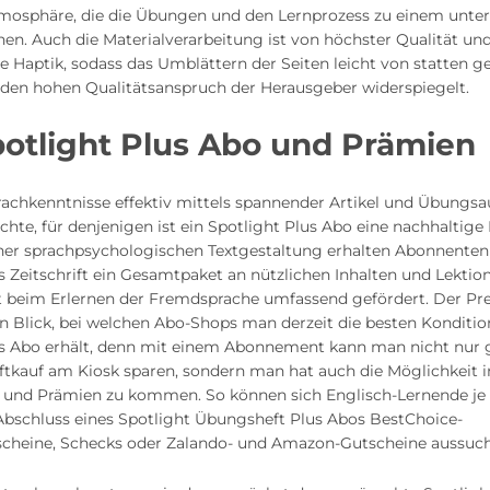
Atmosphäre, die die Übungen und den Lernprozess zu einem unt
en. Auch die Materialverarbeitung ist von höchster Qualität und
 Haptik, sodass das Umblättern der Seiten leicht von statten g
n den hohen Qualitätsanspruch der Herausgeber widerspiegelt.
otlight Plus Abo und Prämien
rachkenntnisse effektiv mittels spannender Artikel und Übungs
hte, für denjenigen ist ein Spotlight Plus Abo eine nachhaltige
ner sprachpsychologischen Textgestaltung erhalten Abonnenten
s Zeitschrift ein Gesamtpaket an nützlichen Inhalten und Lekti
 beim Erlernen der Fremdsprache umfassend gefördert. Der Pre
en Blick, bei welchen Abo-Shops man derzeit die besten Konditio
us Abo erhält, denn mit einem Abonnement kann man nicht nur
ftkauf am Kiosk sparen, sondern man hat auch die Möglichkeit 
 und Prämien zu kommen. So können sich Englisch-Lernende je
 Abschluss eines Spotlight Übungsheft Plus Abos BestChoice-
scheine, Schecks oder Zalando- und Amazon-Gutscheine aussuc