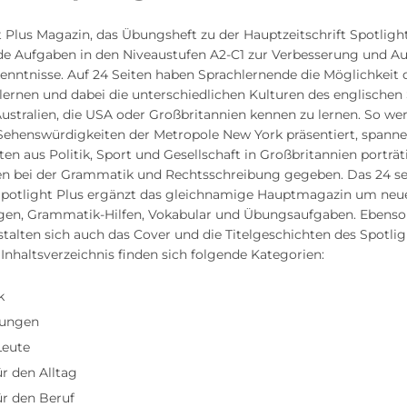
 Plus Magazin, das Übungsheft zu der Hauptzeitschrift Spotlight
de Aufgaben in den Niveaustufen A2-C1 zur Verbesserung und Au
enntnisse. Auf 24 Seiten haben Sprachlernende die Möglichkeit 
rlernen und dabei die unterschiedlichen Kulturen des englische
ustralien, die USA oder Großbritannien kennen zu lernen. So we
 Sehenswürdigkeiten der Metropole New York präsentiert, spann
ten aus Politik, Sport und Gesellschaft in Großbritannien porträt
gen bei der Grammatik und Rechtsschreibung gegeben. Das 24 se
potlight Plus ergänzt das gleichnamige Hauptmagazin um neu
n, Grammatik-Hilfen, Vokabular und Übungsaufgaben. Ebenso v
estalten sich auch das Cover und die Titelgeschichten des Spotlig
Inhaltsverzeichnis finden sich folgende Kategorien:
k
ungen
Leute
ür den Alltag
ür den Beruf