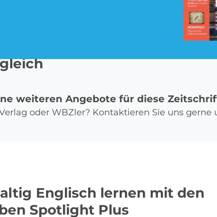
Pay TV Abo
Roller Abo
gleich
ine weiteren Angebote für diese Zeitschrif
Streaming Abo
Süßigkeiten Abo
t, Verlag oder WBZler? Kontaktieren Sie uns gerne
ltig Englisch lernen mit den
en Spotlight Plus