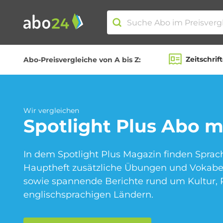
Zeitschrif
Abo-Preisvergleiche von A bis Z:
Abo-Kategorien
Amazon Spar-Abo
Wir vergleichen
Spotlight Plus
Abo mi
In dem Spotlight Plus Magazin finden Spra
Blumen Abo
Hauptheft zusätzliche Übungen und Vokabel
sowie spannende Berichte rund um Kultur, R
englischsprachigen Ländern.
Fitness Abo