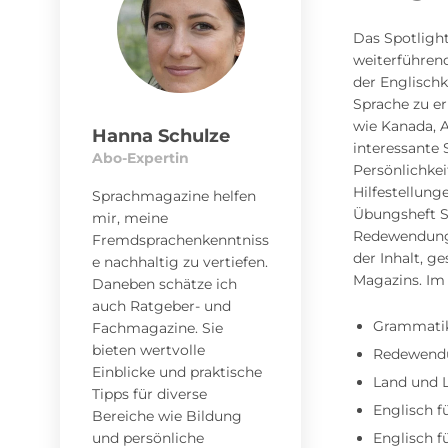
Das Spotlight
weiterführen
der Englischk
Sprache zu e
wie Kanada, A
Hanna Schulze
interessante
Abo-Expertin
Persönlichkei
Hilfestellun
Sprachmagazine helfen
Übungsheft S
mir, meine
Redewendunge
Fremdsprachenkenntniss
der Inhalt, g
e nachhaltig zu vertiefen.
Magazins. Im 
Daneben schätze ich
auch Ratgeber- und
Grammati
Fachmagazine. Sie
bieten wertvolle
Redewend
Einblicke und praktische
Land und 
Tipps für diverse
Englisch f
Bereiche wie Bildung
und persönliche
Englisch f