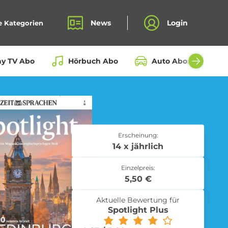
News
Login
e Kategorien
ay TV Abo
Hörbuch Abo
Auto Abos aller Hers
Bio Box Abo
Erscheinung:
14 x jährlich
Einzelpreis:
Fahrrad Abo
5,50 €
Aktuelle Bewertung für
Spotlight Plus
Kochbox Abo