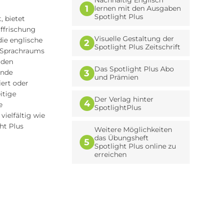
Nachhaltig Englisch
1
lernen mit den Ausgaben
Spotlight Plus
, bietet
ffrischung
Visuelle Gestaltung der
die englische
2
Spotlight Plus Zeitschrift
n Sprachraums
rden
Das Spotlight Plus Abo
ende
3
und Prämien
iert oder
itige
Der Verlag hinter
4
e
SpotlightPlus
ielfältig wie
ht Plus
Weitere Möglichkeiten
das Übungsheft
5
Spotlight Plus online zu
erreichen