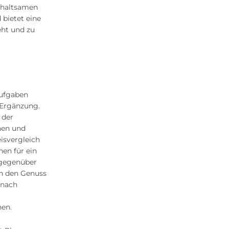
erhaltsamen
 bietet eine
eht und zu
aufgaben
 Ergänzung.
 der
onen und
isvergleich
nen für ein
 gegenüber
in den Genuss
 nach
hen.