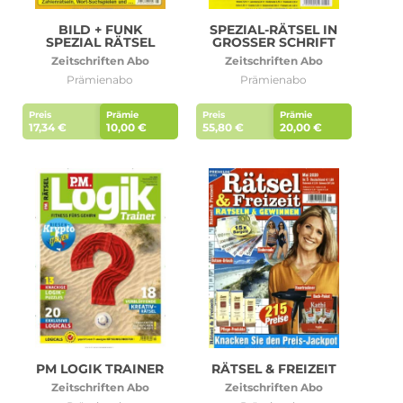
BILD + FUNK
SPEZIAL-RÄTSEL IN
SPEZIAL RÄTSEL
GROSSER SCHRIFT
Roller Abo
Schmuck Abo
Zeitschriften Abo
Zeitschriften Abo
Prämienabo
Prämienabo
Preis
Prämie
Preis
Prämie
17,34 €
10,00 €
55,80 €
20,00 €
Sprachlern App Abo
Streaming Abo
Zeitschriften Abo
Süßigkeiten Abo
News
Login
PM LOGIK TRAINER
RÄTSEL & FREIZEIT
Zeitschriften Abo
Zeitschriften Abo