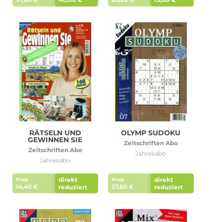
RÄTSELN UND
OLYMP SUDOKU
GEWINNEN SIE
Zeitschriften Abo
Zeitschriften Abo
Jahresabo
Jahresabo
direkt
direkt
Preis
Preis
14,40 €
27,60 €
reduziert
reduziert