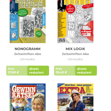
NONOGRAMM
MIX LOGIK
Zeitschriften Abo
Zeitschriften Abo
Jahresabo
Jahresabo
direkt
direkt
Preis
Preis
27,60 €
35,40 €
reduziert
reduziert