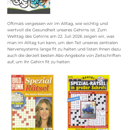
Blumen Abo
Dating App Abo
Oftmals vergessen wir im Alltag, wie wichtig und
wertvoll die Gesundheit unseres Gehirns ist. Zum
Welttag des Gehirns am 22. Juli 2026 zeigen wir, was
eBook Abo
Fahrrad Abo
man im Alltag tun kann, um den Teil unseres zentralen
Nervensystems lange fit zu halten und listen Ihnen dazu
auch die derzeit besten Abo-Angebote von Zeitschriften
auf, um Ihr Gehirn fit zu halten:
Fitness Abo
Hörbuch Abo
Kino Abo
Kochbox Abo
Musik-Streaming Abo
Pay TV Abo