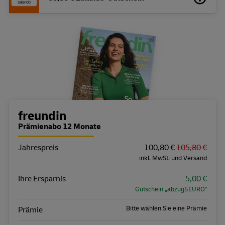
Bestellübersicht
freundin
Prämienabo 12 Monate
Jahrespreis
Eigenschaft
Wert
100,80 €
105,80 €
inkl. MwSt. und Versand
Ihre Ersparnis
5,00 €
Gutschein „abzug5EURO"
Bitte wählen Sie eine Prämie
Prämie