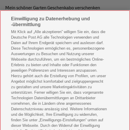
Mein schöner Garten Geschenkabo verschenken
Einwilligung zu Datenerhebung und
Wohnen & Garten Geschenkabo verschenken
-übermittlung
Mein schönes Land Geschenkabo verschenken
Mit Klick auf „Alle akzeptieren” willigen Sie ein, dass die
Deutsche Post AG alle Technologien verwenden und
Bild der Frau Geschenkabo verschenken
Daten auf Ihrem Endgerät speichern und auslesen darf.
Diese Technologien ermöglichen es, personenbezogene
11 Freunde Geschenkabo verschenken
Auswertungen zu Besuchen und Nutzung unserer
Webseite durchzuführen, um ein bestmögliches Online-
LEGO Ninjago Magazin Geschenkabo verschenken
Erlebnis zu bieten und Inhalte oder Funktionen den
jeweiligen Präferenzen und Interessen anzupassen.
Brigitte Geschenkabo verschenken
Hierzu gehört auch die Erstellung von Profilen, um unser
Angebot möglichst komfortabel und zielgruppengerecht
zu gestalten und unsere Marketingaktivitäten zu
GEOlino Geschenkabo verschenken
unterstützen. Ferner willigen Sie ein, dass vorgenannte
Technologien Datenübermittlungen an Drittanbieter
Stern Crime Geschenkabo verschenken
vornehmen, die in Ländern ohne angemessenes
Datenschutzniveau ansässig sind. Weitere Informationen
Welt der Wunder Geschenkabo verschenken
und die Möglichkeit, Ihre Einwilligung zu widerrufen,
finden Sie unter „Einwilligungs-Einstellungen“ unten auf
GEO Geschenkabo verschenken
dieser Webseite. Durch den Widerruf der Einwilligung