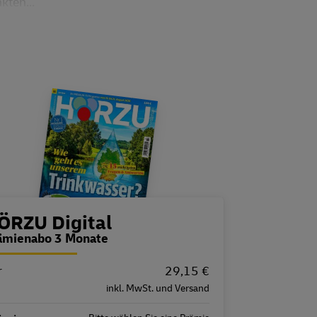
kten...
estellübersicht
ÖRZU Digital
ämienabo 3 Monate
r
igenschaft
Wert
29,15 €
inkl. MwSt. und Versand