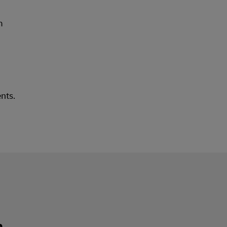
nts.
n