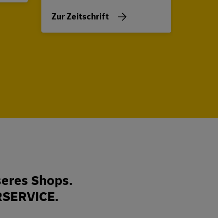
Zur Zeitschrift
Zur Z
eres Shops.
RSERVICE.