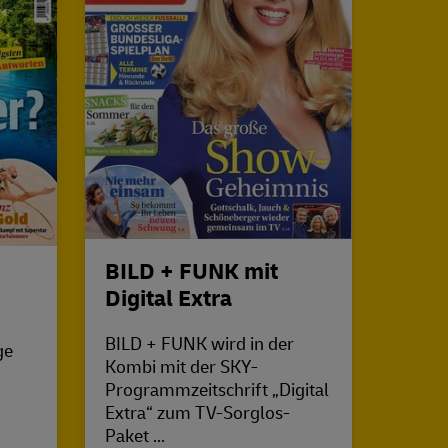
BILD + FUNK mit
TV M
Digital Extra
Mit d
BILD + FUNK wird in der
Europ
ge
Kombi mit der SKY-
Progr
Programmzeitschrift „Digital
abonn
Extra“ zum TV-Sorglos-
über 
Paket ...
Ferns