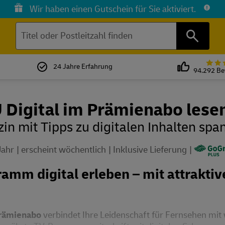
Wir haben einen Gutschein für Sie aktiviert.
Suchen
24 Jahre Erfahrung
94.292 B
Digital im Prämienabo lese
n mit Tipps zu digitalen Inhalten sp
Jahr
erscheint wöchentlich
Inklusive Lieferung
amm digital erleben – mit attrakti
rämienabo
verbindet Ihre Leidenschaft für Fernsehen mit w