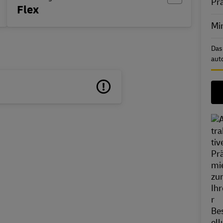
Pr
Flex
Min
Das
aut