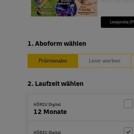
nicht nur die
Leseprobe (P
Abo zusammenstellen
1. Aboform wählen
Prämienabo
Leser werben
2. Laufzeit wählen
HÖRZU Digital
12 Monate
HÖRZU Digital