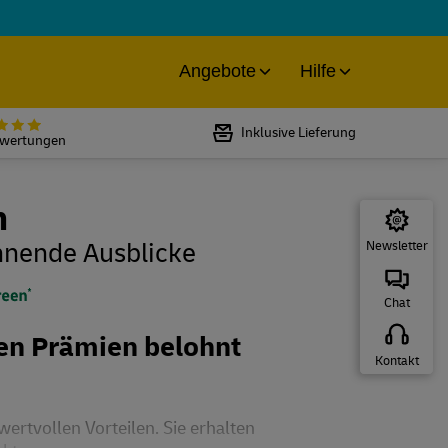
Angebote
Hilfe
Bewertet mit 5 von 5 Sternen bei
Inklusive Lieferung
ewertungen
n
annende Ausblicke
Newsletter
Chat
ven Prämien belohnt
Kontakt
ertvollen Vorteilen. Sie erhalten