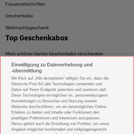
Frauenzeitschriften
Geschenkabo
Weihnachtsgeschenk
Top Geschenkabos
Mein schöner Garten Geschenkabo verschenken
Einwilligung zu Datenerhebung und
Wohnen & Garten Geschenkabo verschenken
-übermittlung
Mein schönes Land Geschenkabo verschenken
Mit Klick auf „Alle akzeptieren” willigen Sie ein, dass die
Deutsche Post AG alle Technologien verwenden und
Bild der Frau Geschenkabo verschenken
Daten auf Ihrem Endgerät speichern und auslesen darf.
Diese Technologien ermöglichen es, personenbezogene
11 Freunde Geschenkabo verschenken
Auswertungen zu Besuchen und Nutzung unserer
Webseite durchzuführen, um ein bestmögliches Online-
LEGO Ninjago Magazin Geschenkabo verschenken
Erlebnis zu bieten und Inhalte oder Funktionen den
jeweiligen Präferenzen und Interessen anzupassen.
Hierzu gehört auch die Erstellung von Profilen, um unser
Brigitte Geschenkabo verschenken
Angebot möglichst komfortabel und zielgruppengerecht