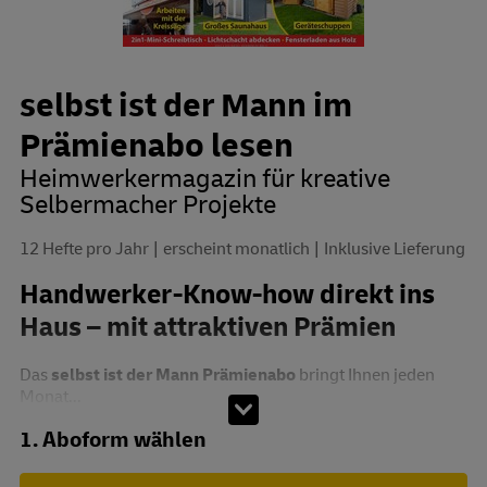
selbst ist der Mann im
Prämienabo lesen
Heimwerkermagazin für kreative
Selbermacher Projekte
12 Hefte pro Jahr
erscheint monatlich
Inklusive Lieferung
Handwerker-Know-how direkt ins
Haus – mit attraktiven Prämien
Das
selbst ist der Mann Prämienabo
bringt Ihnen jeden
Monat...
Abo zusammenstellen
1. Aboform wählen