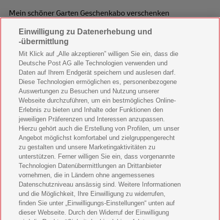
Mein schöner Garten Geschenkabo verschenken
Einwilligung zu Datenerhebung und
Wohnen & Garten Geschenkabo verschenken
-übermittlung
Mein schönes Land Geschenkabo verschenken
Mit Klick auf „Alle akzeptieren” willigen Sie ein, dass die
Deutsche Post AG alle Technologien verwenden und
Bild der Frau Geschenkabo verschenken
Daten auf Ihrem Endgerät speichern und auslesen darf.
Diese Technologien ermöglichen es, personenbezogene
11 Freunde Geschenkabo verschenken
Auswertungen zu Besuchen und Nutzung unserer
Webseite durchzuführen, um ein bestmögliches Online-
LEGO Ninjago Magazin Geschenkabo verschenken
Erlebnis zu bieten und Inhalte oder Funktionen den
jeweiligen Präferenzen und Interessen anzupassen.
Brigitte Geschenkabo verschenken
Hierzu gehört auch die Erstellung von Profilen, um unser
Angebot möglichst komfortabel und zielgruppengerecht
zu gestalten und unsere Marketingaktivitäten zu
GEOlino Geschenkabo verschenken
unterstützen. Ferner willigen Sie ein, dass vorgenannte
Technologien Datenübermittlungen an Drittanbieter
Stern Crime Geschenkabo verschenken
vornehmen, die in Ländern ohne angemessenes
Datenschutzniveau ansässig sind. Weitere Informationen
Welt der Wunder Geschenkabo verschenken
und die Möglichkeit, Ihre Einwilligung zu widerrufen,
finden Sie unter „Einwilligungs-Einstellungen“ unten auf
GEO Geschenkabo verschenken
dieser Webseite. Durch den Widerruf der Einwilligung