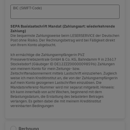
BIC (SWIFT-Code)
SEPA Basislastschrift Mandat (Zahlungsart: wiederkehrende
Zahlung)
Die bequemste Zahlungsweise beim LESERSERVICE der Deutschen
Post ohne Risiko. Der Rechnungsbetrag wird bei Fälligkeit direkt
von Ihrem Konto abgebucht.
Ich ermächtige die Zahlungsempfängerin PVZ
Pressevertriebszentrale GmbH & Co. KG, Bahndamm 9 in 23617
Stockelsdorf (Gläubiger ID DE12ZZZ00000098596) Zahlungen
von meinem Konto für mein Zeitungs- bzw.
Zeitschriftenabonnement mittels Lastschrift einzuziehen. Zugleich
weise ich mein Kreditinstitut an, die von der Zahlungsempfängerin
auf mein Konto gezogenen Lastschriften einzulösen. Die
Mandatsreferenz-Nummer wird mir separat mitgeteilt. Hinweis:
Ich kann innerhalb von acht Wochen, beginnend mit dem
Belastungsdatum, die Erstattung des belasteten Betrages
verlangen. Es gelten dabei die mit meinem Kreditinstitut
vereinbarten Bedingungen
Rechnung