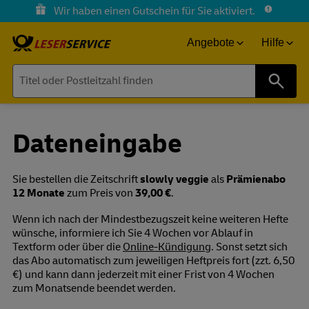
Wir haben einen Gutschein für Sie aktiviert.
Angebote
Hilfe
Suche
Dateneingabe
Sie bestellen die Zeitschrift
slowly veggie
als
Prämienabo
12 Monate
zum Preis von
39,00 €
.
Wenn ich nach der Mindestbezugszeit keine weiteren Hefte
wünsche, informiere ich Sie 4 Wochen vor Ablauf in
Textform oder über die
Online-Kündigung
. Sonst setzt sich
das Abo automatisch zum jeweiligen Heftpreis fort (zzt. 6,50
€) und kann dann jederzeit mit einer Frist von 4 Wochen
zum Monatsende beendet werden.