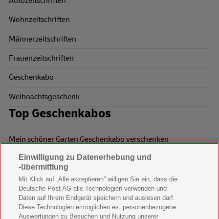
Autozeitschriften
Wohnzeitschriften
Männerzeitschriften
Frauenzeitschriften
Geschenkabo
Weihnachtsgeschenk
Top Geschenkabos
Mein schöner Garten Geschenkabo verschenken
Einwilligung zu Datenerhebung und
Wohnen & Garten Geschenkabo verschenken
-übermittlung
Mein schönes Land Geschenkabo verschenken
Mit Klick auf „Alle akzeptieren” willigen Sie ein, dass die
Deutsche Post AG alle Technologien verwenden und
Bild der Frau Geschenkabo verschenken
Daten auf Ihrem Endgerät speichern und auslesen darf.
Diese Technologien ermöglichen es, personenbezogene
11 Freunde Geschenkabo verschenken
Auswertungen zu Besuchen und Nutzung unserer