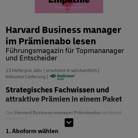
Harvard Business manager
im Prämienabo lesen
Führungsmagazin für Topmananager
und Entscheider
13 Hefte pro Jahr
erscheint 4-wöchentlich
Inklusive Lieferung
Strategisches Fachwissen und
attraktive Prämien in einem Paket
Das
Harvard Business manager Prämienabo
verbindet
fundiertes...
Abo zusammenstellen
1. Aboform wählen