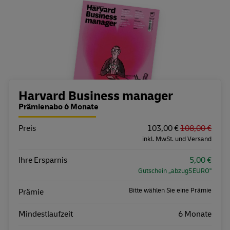
Bestellübersicht
Harvard Business manager
Prämienabo 6 Monate
Preis
Eigenschaft
Wert
103,00 €
108,00 €
inkl. MwSt. und Versand
Ihre Ersparnis
5,00 €
Gutschein „abzug5EURO"
Bitte wählen Sie eine Prämie
Prämie
Mindestlaufzeit
6 Monate