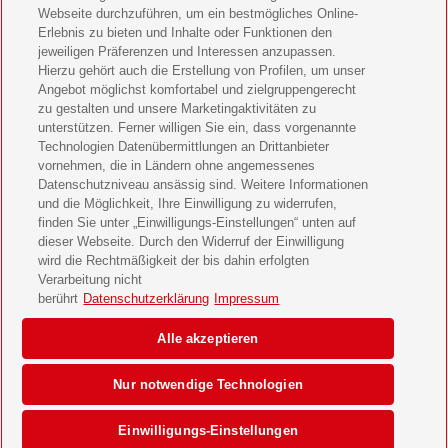
Webseite durchzuführen, um ein bestmögliches Online-
LEGO Ninjago Magazin Geschenkabo verschenken
Erlebnis zu bieten und Inhalte oder Funktionen den
jeweiligen Präferenzen und Interessen anzupassen.
Hierzu gehört auch die Erstellung von Profilen, um unser
Brigitte Geschenkabo verschenken
Angebot möglichst komfortabel und zielgruppengerecht
zu gestalten und unsere Marketingaktivitäten zu
GEOlino Geschenkabo verschenken
unterstützen. Ferner willigen Sie ein, dass vorgenannte
Technologien Datenübermittlungen an Drittanbieter
Stern Crime Geschenkabo verschenken
vornehmen, die in Ländern ohne angemessenes
Datenschutzniveau ansässig sind. Weitere Informationen
Welt der Wunder Geschenkabo verschenken
und die Möglichkeit, Ihre Einwilligung zu widerrufen,
finden Sie unter „Einwilligungs-Einstellungen“ unten auf
GEO Geschenkabo verschenken
dieser Webseite. Durch den Widerruf der Einwilligung
wird die Rechtmäßigkeit der bis dahin erfolgten
Verarbeitung nicht
berührt
Datenschutzerklärung
Impressum
AGB
Impressum
Datenschutz & Cookies
Alle akzeptieren
Einwilligungs-Einstellungen
Barrierefreiheit
Nur notwendige Technologien
© 2026 Deutsche Post AG
Einwilligungs-Einstellungen