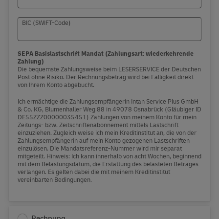
BIC (SWIFT-Code)
SEPA Basislastschrift Mandat (Zahlungsart: wiederkehrende
Zahlung)
Die bequemste Zahlungsweise beim LESERSERVICE der Deutschen
Post ohne Risiko. Der Rechnungsbetrag wird bei Fälligkeit direkt
von Ihrem Konto abgebucht.
Ich ermächtige die Zahlungsempfängerin Intan Service Plus GmbH
& Co. KG, Blumenhaller Weg 88 in 49078 Osnabrück (Gläubiger ID
DE55ZZZ00000035451) Zahlungen von meinem Konto für mein
Zeitungs- bzw. Zeitschriftenabonnement mittels Lastschrift
einzuziehen. Zugleich weise ich mein Kreditinstitut an, die von der
Zahlungsempfängerin auf mein Konto gezogenen Lastschriften
einzulösen. Die Mandatsreferenz-Nummer wird mir separat
mitgeteilt. Hinweis: Ich kann innerhalb von acht Wochen, beginnend
mit dem Belastungsdatum, die Erstattung des belasteten Betrages
verlangen. Es gelten dabei die mit meinem Kreditinstitut
vereinbarten Bedingungen.
Rechnung