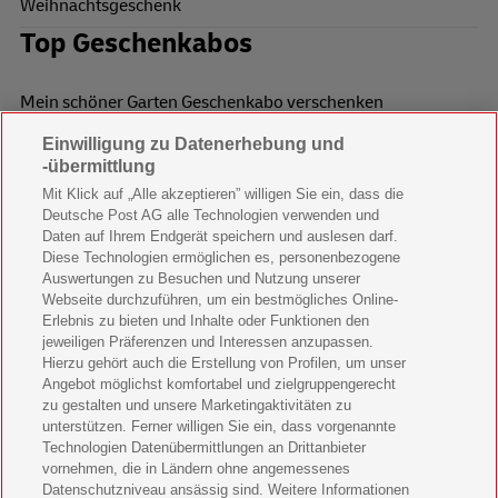
Weihnachtsgeschenk
Top Geschenkabos
Mein schöner Garten Geschenkabo verschenken
Einwilligung zu Datenerhebung und
Wohnen & Garten Geschenkabo verschenken
-übermittlung
Mein schönes Land Geschenkabo verschenken
Mit Klick auf „Alle akzeptieren” willigen Sie ein, dass die
Deutsche Post AG alle Technologien verwenden und
Bild der Frau Geschenkabo verschenken
Daten auf Ihrem Endgerät speichern und auslesen darf.
Diese Technologien ermöglichen es, personenbezogene
11 Freunde Geschenkabo verschenken
Auswertungen zu Besuchen und Nutzung unserer
Webseite durchzuführen, um ein bestmögliches Online-
LEGO Ninjago Magazin Geschenkabo verschenken
Erlebnis zu bieten und Inhalte oder Funktionen den
jeweiligen Präferenzen und Interessen anzupassen.
Brigitte Geschenkabo verschenken
Hierzu gehört auch die Erstellung von Profilen, um unser
Angebot möglichst komfortabel und zielgruppengerecht
zu gestalten und unsere Marketingaktivitäten zu
GEOlino Geschenkabo verschenken
unterstützen. Ferner willigen Sie ein, dass vorgenannte
Technologien Datenübermittlungen an Drittanbieter
Stern Crime Geschenkabo verschenken
vornehmen, die in Ländern ohne angemessenes
Datenschutzniveau ansässig sind. Weitere Informationen
Welt der Wunder Geschenkabo verschenken