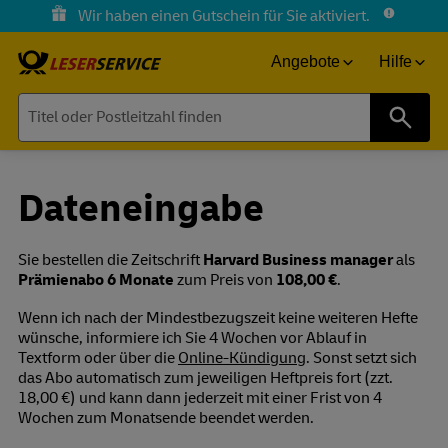
Wir haben einen Gutschein für Sie aktiviert.
Angebote
Hilfe
Suche
Dateneingabe
Sie bestellen die Zeitschrift
Harvard Business manager
als
Prämienabo 6 Monate
zum Preis von
108,00 €
.
Wenn ich nach der Mindestbezugszeit keine weiteren Hefte
wünsche, informiere ich Sie 4 Wochen vor Ablauf in
Textform oder über die
Online-Kündigung
. Sonst setzt sich
das Abo automatisch zum jeweiligen Heftpreis fort (zzt.
18,00 €) und kann dann jederzeit mit einer Frist von 4
Wochen zum Monatsende beendet werden.