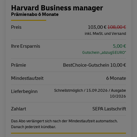
Bestellübersicht
Harvard Business manager
Prämienabo 6 Monate
Preis
Eigenschaft
Wert
103,00 €
108,00 €
inkl. MwSt. und Versand
Ihre Ersparnis
5,00 €
Gutschein „abzug5EURO"
Prämie
BestChoice-Gutschein 10,00 €
Mindestlaufzeit
6 Monate
Schnellstmöglich / 15.09.2026 / Ausgabe
Lieferbeginn
10/2026
Zahlart
SEPA Lastschrift
Das Abo verlängert sich nach der Mindestlaufzeit automatisch.
Danach jederzeit kündbar.