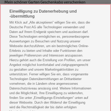
Mein schöner Garten Geschenkabo verschenken
Einwilligung zu Datenerhebung und
Wohnen & Garten Geschenkabo verschenken
-übermittlung
Mein schönes Land Geschenkabo verschenken
Mit Klick auf „Alle akzeptieren” willigen Sie ein, dass die
Deutsche Post AG alle Technologien verwenden und
Bild der Frau Geschenkabo verschenken
Daten auf Ihrem Endgerät speichern und auslesen darf.
Diese Technologien ermöglichen es, personenbezogene
11 Freunde Geschenkabo verschenken
Auswertungen zu Besuchen und Nutzung unserer
Webseite durchzuführen, um ein bestmögliches Online-
LEGO Ninjago Magazin Geschenkabo verschenken
Erlebnis zu bieten und Inhalte oder Funktionen den
jeweiligen Präferenzen und Interessen anzupassen.
Brigitte Geschenkabo verschenken
Hierzu gehört auch die Erstellung von Profilen, um unser
Angebot möglichst komfortabel und zielgruppengerecht
zu gestalten und unsere Marketingaktivitäten zu
GEOlino Geschenkabo verschenken
unterstützen. Ferner willigen Sie ein, dass vorgenannte
Technologien Datenübermittlungen an Drittanbieter
Stern Crime Geschenkabo verschenken
vornehmen, die in Ländern ohne angemessenes
Datenschutzniveau ansässig sind. Weitere Informationen
Welt der Wunder Geschenkabo verschenken
und die Möglichkeit, Ihre Einwilligung zu widerrufen,
finden Sie unter „Einwilligungs-Einstellungen“ unten auf
GEO Geschenkabo verschenken
dieser Webseite. Durch den Widerruf der Einwilligung
wird die Rechtmäßigkeit der bis dahin erfolgten