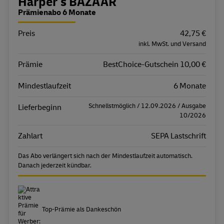
Bestellübersicht
Harper's BAZAAR
Prämienabo 6 Monate
Preis
Eigenschaft
Wert
42,75 €
inkl. MwSt. und Versand
Prämie
BestChoice-Gutschein 10,00 €
Mindestlaufzeit
6 Monate
Schnellstmöglich / 12.09.2026 / Ausgabe
Lieferbeginn
10/2026
Zahlart
SEPA Lastschrift
Das Abo verlängert sich nach der Mindestlaufzeit automatisch.
Danach jederzeit kündbar.
Top-Prämie als Dankeschön