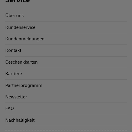
Footer Links
Service
Über uns
Kundenservice
Kundenmeinungen
Kontakt
Geschenkkarten
Karriere
Partnerprogramm
Newsletter
FAQ
Nachhaltigkeit