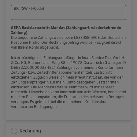
BIC (SWIFT-Code)
SEPA Basislastschrift Mandat (Zahlungsart: wiederkehrende
Zahlung)
Die bequemste Zahlungsweise beim LESERSERVICE der Deutschen
Post ohne Risiko. Der Rechnungsbetrag wird bei Fälligkeit direkt
von Ihrem Konto abgebucht.
Ich ermächtige die Zahlungsempfängerin Intan Service Plus GmbH
& Co. KG, Blumenhaller Weg 88 in 49078 Osnabrück (Gläubiger ID
DE55ZZZ00000035451) Zahlungen von meinem Konto für mein
Zeitungs- bzw. Zeitschriftenabonnement mittels Lastschrift
einzuziehen. Zugleich weise ich mein Kreditinstitut an, die von der
Zahlungsempfängerin auf mein Konto gezogenen Lastschriften
einzulösen. Die Mandatsreferenz-Nummer wird mir separat
mitgeteilt. Hinweis: Ich kann innerhalb von acht Wochen, beginnend
mit dem Belastungsdatum, die Erstattung des belasteten Betrages
verlangen. Es gelten dabei die mit meinem Kreditinstitut
vereinbarten Bedingungen.
Rechnung