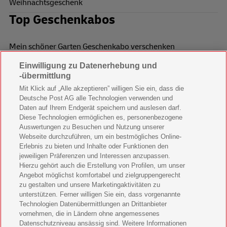
Weihnachtsgeschenk
Top Geschenkabos
Mein schöner Garten Geschenkabo verschenken
Einwilligung zu Datenerhebung und
Wohnen & Garten Geschenkabo verschenken
-übermittlung
Mein schönes Land Geschenkabo verschenken
Mit Klick auf „Alle akzeptieren” willigen Sie ein, dass die
Deutsche Post AG alle Technologien verwenden und
Bild der Frau Geschenkabo verschenken
Daten auf Ihrem Endgerät speichern und auslesen darf.
Diese Technologien ermöglichen es, personenbezogene
11 Freunde Geschenkabo verschenken
Auswertungen zu Besuchen und Nutzung unserer
Webseite durchzuführen, um ein bestmögliches Online-
LEGO Ninjago Magazin Geschenkabo verschenken
Erlebnis zu bieten und Inhalte oder Funktionen den
jeweiligen Präferenzen und Interessen anzupassen.
Brigitte Geschenkabo verschenken
Hierzu gehört auch die Erstellung von Profilen, um unser
Angebot möglichst komfortabel und zielgruppengerecht
zu gestalten und unsere Marketingaktivitäten zu
GEOlino Geschenkabo verschenken
unterstützen. Ferner willigen Sie ein, dass vorgenannte
Technologien Datenübermittlungen an Drittanbieter
Stern Crime Geschenkabo verschenken
vornehmen, die in Ländern ohne angemessenes
Datenschutzniveau ansässig sind. Weitere Informationen
Welt der Wunder Geschenkabo verschenken