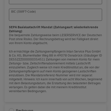
BIC (SWIFT-Code)
SEPA Basislastschrift Mandat (Zahlungsart: wiederkehrende
Zahlung)
Die bequemste Zahlungsweise beim LESERSERVICE der Deutschen
Post ohne Risiko. Der Rechnungsbetrag wird bei Fälligkeit direkt
von Ihrem Konto abgebucht.
Ich ermächtige die Zahlungsempfängerin Intan Service Plus GmbH
& Co. KG, Blumenhaller Weg 88 in 49078 Osnabrück (Gläubiger ID
DE55ZZZ00000035451) Zahlungen von meinem Konto für mein
Zeitungs- bzw. Zeitschriftenabonnement mittels Lastschrift
einzuziehen. Zugleich weise ich mein Kreditinstitut an, die von der
Zahlungsempfängerin auf mein Konto gezogenen Lastschriften
einzulösen. Die Mandatsreferenz-Nummer wird mir separat
mitgeteilt. Hinweis: Ich kann innerhalb von acht Wochen, beginnend
mit dem Belastungsdatum, die Erstattung des belasteten Betrages
verlangen. Es gelten dabei die mit meinem Kreditinstitut
vereinbarten Bedingungen.
Rechnung