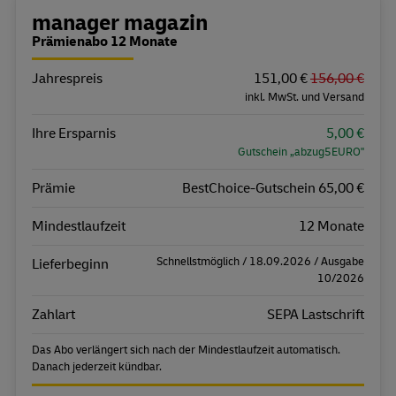
Bestellübersicht
manager magazin
Prämienabo 12 Monate
Jahrespreis
Eigenschaft
Wert
151,00 €
156,00 €
inkl. MwSt. und Versand
Ihre Ersparnis
5,00 €
Gutschein „abzug5EURO"
Prämie
BestChoice-Gutschein 65,00 €
Mindestlaufzeit
12 Monate
Schnellstmöglich / 18.09.2026 / Ausgabe
Lieferbeginn
10/2026
Zahlart
SEPA Lastschrift
Das Abo verlängert sich nach der Mindestlaufzeit automatisch.
Danach jederzeit kündbar.