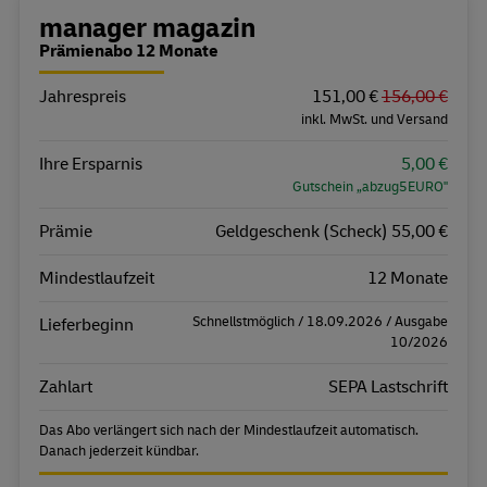
Bestellübersicht
manager magazin
Prämienabo 12 Monate
Jahrespreis
Eigenschaft
Wert
151,00 €
156,00 €
inkl. MwSt. und Versand
Ihre Ersparnis
5,00 €
Gutschein „abzug5EURO"
Prämie
Geldgeschenk (Scheck) 55,00 €
Mindestlaufzeit
12 Monate
Schnellstmöglich / 18.09.2026 / Ausgabe
Lieferbeginn
10/2026
Zahlart
SEPA Lastschrift
Das Abo verlängert sich nach der Mindestlaufzeit automatisch.
Danach jederzeit kündbar.