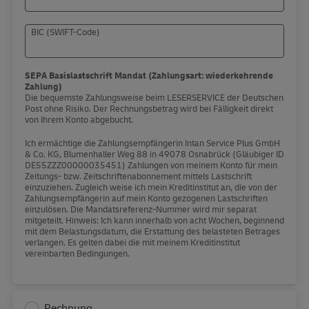
BIC (SWIFT-Code)
SEPA Basislastschrift Mandat (Zahlungsart: wiederkehrende
Zahlung)
Die bequemste Zahlungsweise beim LESERSERVICE der Deutschen
Post ohne Risiko. Der Rechnungsbetrag wird bei Fälligkeit direkt
von Ihrem Konto abgebucht.
Ich ermächtige die Zahlungsempfängerin Intan Service Plus GmbH
& Co. KG, Blumenhaller Weg 88 in 49078 Osnabrück (Gläubiger ID
DE55ZZZ00000035451) Zahlungen von meinem Konto für mein
Zeitungs- bzw. Zeitschriftenabonnement mittels Lastschrift
einzuziehen. Zugleich weise ich mein Kreditinstitut an, die von der
Zahlungsempfängerin auf mein Konto gezogenen Lastschriften
einzulösen. Die Mandatsreferenz-Nummer wird mir separat
mitgeteilt. Hinweis: Ich kann innerhalb von acht Wochen, beginnend
mit dem Belastungsdatum, die Erstattung des belasteten Betrages
verlangen. Es gelten dabei die mit meinem Kreditinstitut
vereinbarten Bedingungen.
Rechnung