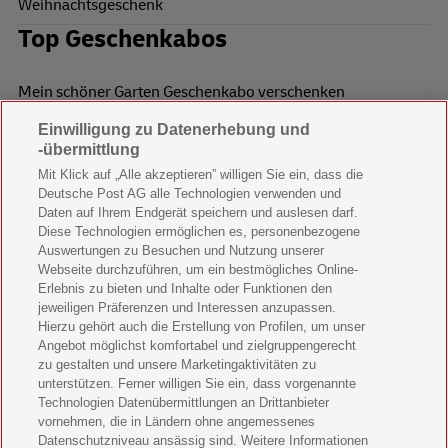
Weihnachtsgeschenk
Top Geschenkabos
Mein schöner Garten Geschenkabo verschenken
Einwilligung zu Datenerhebung und
Wohnen & Garten Geschenkabo verschenken
-übermittlung
Mein schönes Land Geschenkabo verschenken
Mit Klick auf „Alle akzeptieren” willigen Sie ein, dass die
Deutsche Post AG alle Technologien verwenden und
Bild der Frau Geschenkabo verschenken
Daten auf Ihrem Endgerät speichern und auslesen darf.
Diese Technologien ermöglichen es, personenbezogene
11 Freunde Geschenkabo verschenken
Auswertungen zu Besuchen und Nutzung unserer
Webseite durchzuführen, um ein bestmögliches Online-
LEGO Ninjago Magazin Geschenkabo verschenken
Erlebnis zu bieten und Inhalte oder Funktionen den
jeweiligen Präferenzen und Interessen anzupassen.
Brigitte Geschenkabo verschenken
Hierzu gehört auch die Erstellung von Profilen, um unser
Angebot möglichst komfortabel und zielgruppengerecht
zu gestalten und unsere Marketingaktivitäten zu
GEOlino Geschenkabo verschenken
unterstützen. Ferner willigen Sie ein, dass vorgenannte
Technologien Datenübermittlungen an Drittanbieter
Stern Crime Geschenkabo verschenken
vornehmen, die in Ländern ohne angemessenes
Datenschutzniveau ansässig sind. Weitere Informationen
Welt der Wunder Geschenkabo verschenken