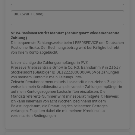
BIC (SWIFT-Code)
SEPA Basislastschrift Mandat (Zahlungsart: wiederkehrende
Zahlung)
Die bequemste Zahlungsweise beim LESERSERVICE der Deutschen
Post ohne Risiko. Der Rechnungsbetrag wird bei Fälligkeit direkt
von Ihrem Konto abgebucht.
Ich ermächtige die Zahlungsempfängerin PVZ
Pressevertriebszentrale GmbH & Co. KG, Bahndamm 9 in 23617
Stockelsdorf (Gläubiger ID DE12ZZZ00000098596) Zahlungen
von meinem Konto für mein Zeitungs- bzw.
Zeitschriftenabonnement mittels Lastschrift einzuziehen. Zugleich
weise ich mein Kreditinstitut an, die von der Zahlungsempfängerin
auf mein Konto gezogenen Lastschriften einzulösen. Die
Mandatsreferenz-Nummer wird mir separat mitgeteilt. Hinweis:
Ich kann innerhalb von acht Wochen, beginnend mit dem
Belastungsdatum, die Erstattung des belasteten Betrages
verlangen. Es gelten dabei die mit meinem Kreditinstitut
vereinbarten Bedingungen