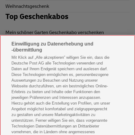
Weihnachtsgeschenk
Top Geschenkabos
Mein schöner Garten Geschenkabo verschenken
Einwilligung zu Datenerhebung und
Wohnen & Garten Geschenkabo verschenken
-übermittlung
Mein schönes Land Geschenkabo verschenken
Mit Klick auf „Alle akzeptieren” willigen Sie ein, dass die
Deutsche Post AG alle Technologien verwenden und
Bild der Frau Geschenkabo verschenken
Daten auf Ihrem Endgerät speichern und auslesen darf.
Diese Technologien ermöglichen es, personenbezogene
11 Freunde Geschenkabo verschenken
Auswertungen zu Besuchen und Nutzung unserer
Webseite durchzuführen, um ein bestmögliches Online-
LEGO Ninjago Magazin Geschenkabo verschenken
Erlebnis zu bieten und Inhalte oder Funktionen den
jeweiligen Präferenzen und Interessen anzupassen.
Brigitte Geschenkabo verschenken
Hierzu gehört auch die Erstellung von Profilen, um unser
Angebot möglichst komfortabel und zielgruppengerecht
zu gestalten und unsere Marketingaktivitäten zu
GEOlino Geschenkabo verschenken
unterstützen. Ferner willigen Sie ein, dass vorgenannte
Technologien Datenübermittlungen an Drittanbieter
Stern Crime Geschenkabo verschenken
vornehmen, die in Ländern ohne angemessenes