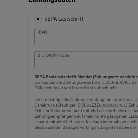
SEPA Lastschrift
IBAN
BIC (SWIFT-Code)
SEPA Basislastschrift Mandat (Zahlungsart: wiederk
Die bequemste Zahlungsweise beim LESERSERVICE der D
Fälligkeit direkt von Ihrem Konto abgebucht.
Ich ermächtige die Zahlungsempfängerin Intan Service
Osnabrück (Gläubiger ID DE55ZZZ00000035451) Zahlu
Zeitschriftenabonnement mittels Lastschrift einzuziehen.
Zahlungsempfängerin auf mein Konto gezogenen Lastsc
separat mitgeteilt. Hinweis: Ich kann innerhalb von a
des belasteten Betrages verlangen. Es gelten dabei die