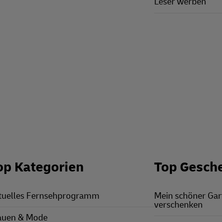
Leser werben
op Kategorien
Top Gesch
tuelles Fernsehprogramm
Mein schöner Ga
verschenken
auen & Mode