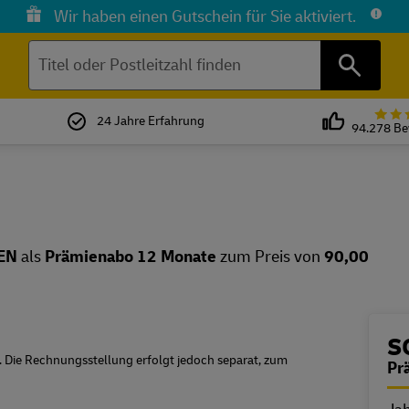
Wir haben einen Gutschein für Sie aktiviert.
Suchen
24 Jahre Erfahrung
94.278 B
EN
als
Prämienabo 12 Monate
zum Preis von
90,00
B
S
n. Die Rechnungsstellung erfolgt jedoch separat, zum
Pr