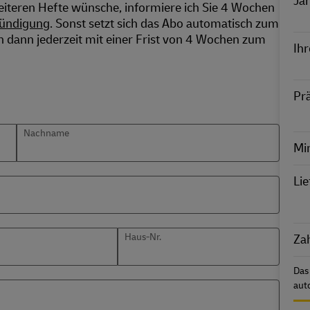
Ja
E
eiteren Hefte wünsche, informiere ich Sie 4 Wochen
Kündigung
. Sonst setzt sich das Abo automatisch zum
nn dann jederzeit mit einer Frist von 4 Wochen zum
Ihr
Pr
Nachname
Min
Li
Haus-Nr.
Zah
Das
aut