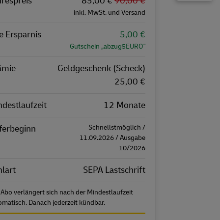
hrespreis
igenschaft
Wert
85,00 €
90,00 €
inkl. MwSt. und Versand
e Ersparnis
5,00 €
Gutschein „abzug5EURO"
ämie
Geldgeschenk (Scheck)
25,00 €
destlaufzeit
12 Monate
eferbeginn
Schnellstmöglich /
11.09.2026 / Ausgabe
10/2026
lart
SEPA Lastschrift
 Abo verlängert sich nach der Mindestlaufzeit
omatisch. Danach jederzeit kündbar.