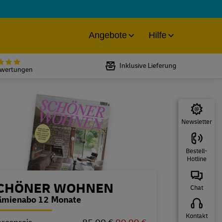
Angebote
Hilfe
Bewertet mit 5 von 5 Sternen bei
Inklusive Lieferung
ewertungen
Newsletter
Bestell-
Hotline
estellübersicht
CHÖNER WOHNEN
Chat
ämienabo 12 Monate
Kontakt