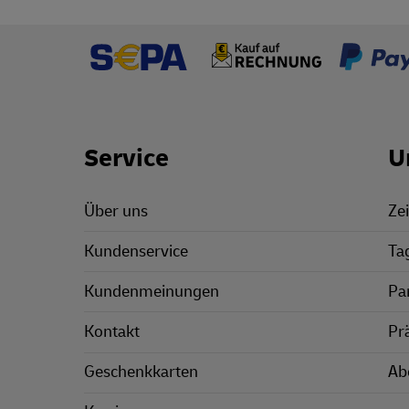
Footer Links
Service
U
Über uns
Zei
Kundenservice
Ta
Kundenmeinungen
Pa
Kontakt
Pr
Geschenkkarten
Ab