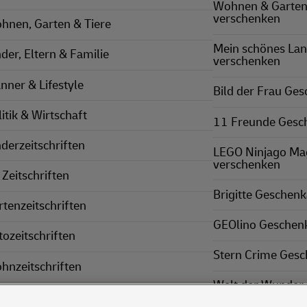
Wohnen & Garten
verschenken
hnen, Garten & Tiere
Mein schönes La
nder, Eltern & Familie
verschenken
nner & Lifestyle
Bild der Frau Ge
itik & Wirtschaft
11 Freunde Gesc
nderzeitschriften
LEGO Ninjago Ma
verschenken
 Zeitschriften
Brigitte Geschen
rtenzeitschriften
GEOlino Geschen
tozeitschriften
Stern Crime Ges
hnzeitschriften
Welt der Wunder
nnerzeitschriften
verschenken