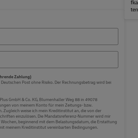
ehrende Zahlung)
eutschen Post ohne Risiko. Der Rechnungsbetrag wird bei
 Plus GmbH & Co. KG, Blumenhaller Weg 88 in 49078
ngen von meinem Konto für mein Zeitungs- bzw.
 Zugleich weise ich mein Kreditinstitut an, die von der
hriften einzulösen. Die Mandatsreferenz-Nummer wird mir
cht Wochen, beginnend mit dem Belastungsdatum, die Erstattung
 mit meinem Kreditinstitut vereinbarten Bedingungen.