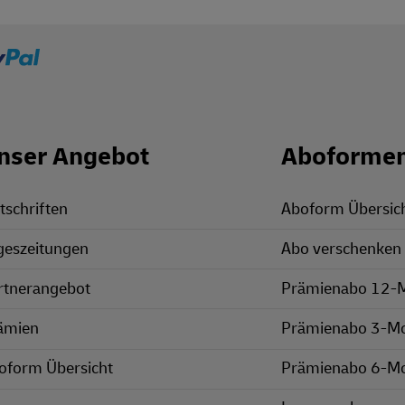
nser Angebot
Aboforme
tschriften
Aboform Übersic
geszeitungen
Abo verschenken
rtnerangebot
Prämienabo 12-
ämien
Prämienabo 3-M
oform Übersicht
Prämienabo 6-M