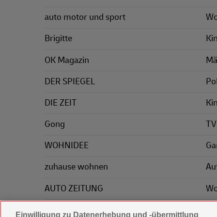
auto motor und sport
Wo
Brigitte
Ki
OK Magazin
Mä
DER SPIEGEL
Pol
DIE ZEIT
Ki
Gong
TV
WOHNIDEE
Ga
zuhause wohnen
Au
AUTO ZEITUNG
Wo
Mä
Einwilligung zu Datenerhebung und -übermittlung