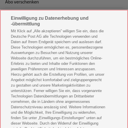
Abo verschenken
Prämienabo 12-Monate
Einwilligung zu Datenerhebung und
-übermittlung
Prämienabo 3-Monate
Mit Klick auf „Alle akzeptieren” willigen Sie ein, dass die
Prämienabo 6-Monate
Deutsche Post AG alle Technologien verwenden und
Daten auf Ihrem Endgerät speichern und auslesen darf.
Leser werben
Diese Technologien ermöglichen es, personenbezogene
Auswertungen zu Besuchen und Nutzung unserer
Top Zeitschriften
Webseite durchzuführen, um ein bestmögliches Online-
Erlebnis zu bieten und Inhalte oder Funktionen den
jeweiligen Präferenzen und Interessen anzupassen.
HÖRZU
Hierzu gehört auch die Erstellung von Profilen, um unser
Angebot möglichst komfortabel und zielgruppengerecht
GartenFlora
zu gestalten und unsere Marketingaktivitäten zu
unterstützen. Ferner willigen Sie ein, dass vorgenannte
auto motor und sport
Technologien Datenübermittlungen an Drittanbieter
vornehmen, die in Ländern ohne angemessenes
Brigitte
Datenschutzniveau ansässig sind. Weitere Informationen
und die Möglichkeit, Ihre Einwilligung zu widerrufen,
OK Magazin
finden Sie unter „Einwilligungs-Einstellungen“ unten auf
dieser Webseite. Durch den Widerruf der Einwilligung