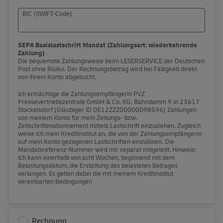
BIC (SWIFT-Code)
SEPA Basislastschrift Mandat (Zahlungsart: wiederkehrende
Zahlung)
Die bequemste Zahlungsweise beim LESERSERVICE der Deutschen
Post ohne Risiko. Der Rechnungsbetrag wird bei Fälligkeit direkt
von Ihrem Konto abgebucht.
Ich ermächtige die Zahlungsempfängerin PVZ
Pressevertriebszentrale GmbH & Co. KG, Bahndamm 9 in 23617
Stockelsdorf (Gläubiger ID DE12ZZZ00000098596) Zahlungen
von meinem Konto für mein Zeitungs- bzw.
Zeitschriftenabonnement mittels Lastschrift einzuziehen. Zugleich
weise ich mein Kreditinstitut an, die von der Zahlungsempfängerin
auf mein Konto gezogenen Lastschriften einzulösen. Die
Mandatsreferenz-Nummer wird mir separat mitgeteilt. Hinweis:
Ich kann innerhalb von acht Wochen, beginnend mit dem
Belastungsdatum, die Erstattung des belasteten Betrages
verlangen. Es gelten dabei die mit meinem Kreditinstitut
vereinbarten Bedingungen
Rechnung