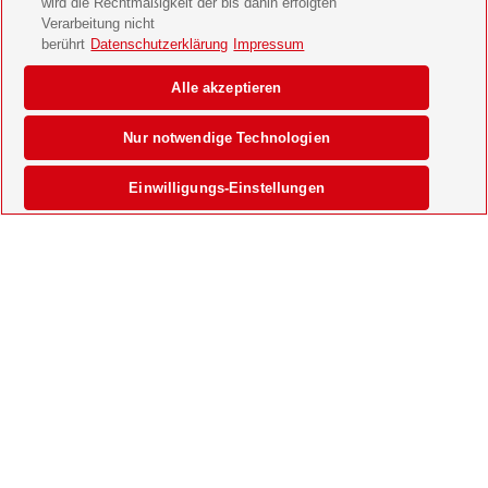
DER SPIEGEL
wird die Rechtmäßigkeit der bis dahin erfolgten
Verarbeitung nicht
DIE ZEIT
berührt
Datenschutzerklärung
Impressum
Gong
Alle akzeptieren
WOHNIDEE
Nur notwendige Technologien
zuhause wohnen
Einwilligungs-Einstellungen
AUTO ZEITUNG
Top Kategorien
Aktuelles Fernsehprogramm
Frauen & Mode
Wohnen, Garten & Tiere
Kinder, Eltern & Familie
Männer & Lifestyle