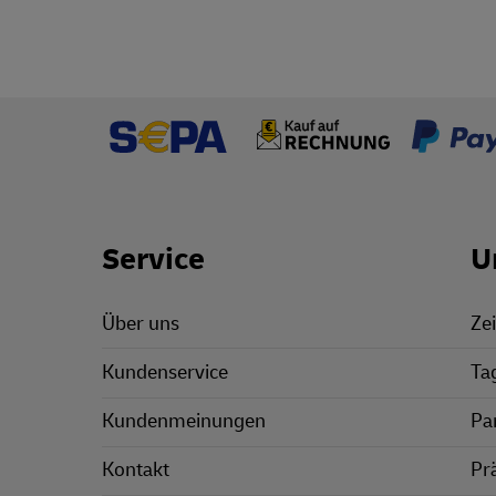
Footer Links
Service
U
Über uns
Zei
Kundenservice
Ta
Kundenmeinungen
Pa
Kontakt
Pr