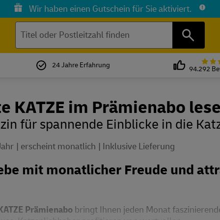
Wir haben einen Gutschein für Sie aktiviert.
Suchen
24 Jahre Erfahrung
94.292 B
te KATZE im Prämienabo les
in für spannende Einblicke in die Kat
Jahr
erscheint monatlich
Inklusive Lieferung
ebe mit monatlicher Freude und att
 KATZE Prämienabo
bringt Ihnen jeden Monat faszinierende