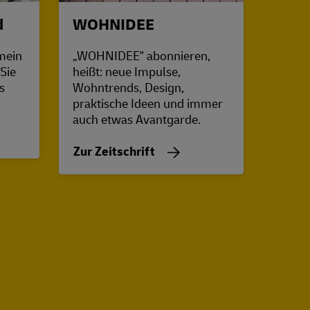
d
WOHNIDEE
SCH
mein
„WOHNIDEE" abonnieren,
Großf
Sie
heißt: neue Impulse,
und V
s
Wohntrends, Design,
Report
praktische Ideen und immer
Einric
auch etwas Avantgarde.
Budge
Zur Zeitschrift
Zur Z