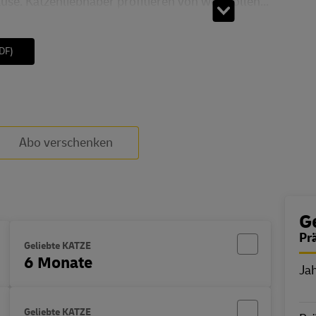
use. Katzenliebhaber profitieren von wertvollen...
DF)
Abo verschenken
B
G
Pr
Geliebte KATZE
6 Monate
Ja
E
Geliebte KATZE