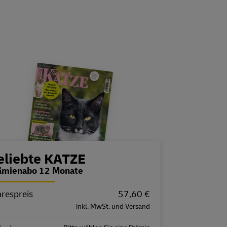
estellübersicht
eliebte KATZE
ämienabo 12 Monate
hrespreis
igenschaft
Wert
57,60 €
inkl. MwSt. und Versand