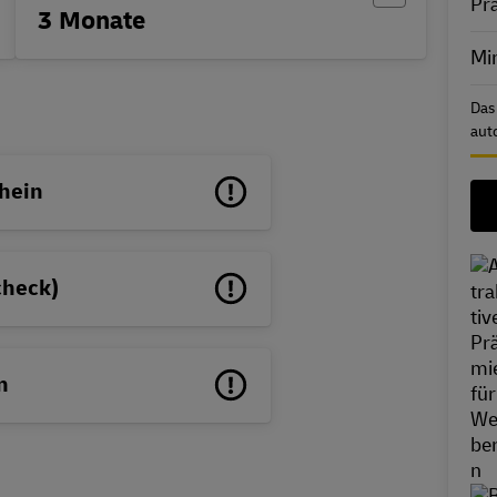
Pr
3 Monate
Min
Das
aut
hein
check)
n