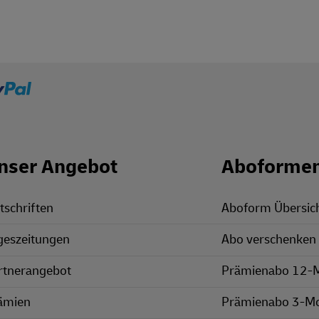
nser Angebot
Aboforme
tschriften
Aboform Übersic
geszeitungen
Abo verschenken
rtnerangebot
Prämienabo 12-
ämien
Prämienabo 3-M