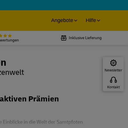
Angebote
Hilfe
Bewertet mit 5 von 5 Sternen bei
Inklusive Lieferung
ewertungen
en
zenwelt
Newsletter
Kontakt
raktiven Prämien
 Einblicke in die Welt der Samtpfoten