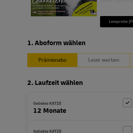
direkt nach Ha
Leseprobe (P
Abo zusammenstellen
1. Aboform wählen
Prämienabo
Leser werben
2. Laufzeit wählen
Geliebte KATZE
12 Monate
Geliebte KATZE