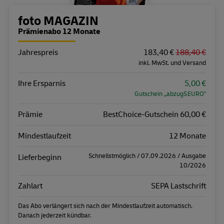
Bestellübersicht
foto MAGAZIN
Prämienabo 12 Monate
Jahrespreis
Eigenschaft
Wert
183,40 €
188,40 €
inkl. MwSt. und Versand
Ihre Ersparnis
5,00 €
Gutschein „abzug5EURO"
Prämie
BestChoice-Gutschein 60,00 €
Mindestlaufzeit
12 Monate
Schnellstmöglich / 07.09.2026 / Ausgabe
Lieferbeginn
10/2026
Zahlart
SEPA Lastschrift
Das Abo verlängert sich nach der Mindestlaufzeit automatisch.
Danach jederzeit kündbar.