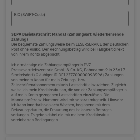
BIC (SWIFT-Code)
SEPA Basislastschrift Mandat (Zahlungsart: wiederkehrende
Zahlung)
Die bequemste Zahlungsweise beim LESERSERVICE der Deutschen
Post ohne Risiko. Der Rechnungsbetrag wird bei Fälligkeit direkt
von Ihrem Konto abgebucht.
Ich ermächtige die Zahlungsempfängerin PVZ
Pressevertriebszentrale GmbH & Co. KG, Bahndamm 9 in 23617
Stockelsdorf (Gläubiger ID DE12ZZZ00000098596) Zahlungen
von meinem Konto für mein Zeitungs- bzw.
Zeitschriftenabonnement mittels Lastschrift einzuziehen. Zugleich
weise ich mein Kreditinstitut an, die von der Zahlungsempfängerin
auf mein Konto gezogenen Lastschriften einzulösen. Die
Mandatsreferenz-Nummer wird mir separat mitgeteilt. Hinweis:
Ich kann innerhalb von acht Wochen, beginnend mit dem
Belastungsdatum, die Erstattung des belasteten Betrages
verlangen. Es gelten dabei die mit meinem Kreditinstitut
vereinbarten Bedingungen