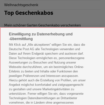
Weihnachtsgeschenk
Top Geschenkabos
Mein schöner Garten Geschenkabo verschenken
Einwilligung zu Datenerhebung und
Wohnen & Garten Geschenkabo verschenken
-übermittlung
Mein schönes Land Geschenkabo verschenken
Mit Klick auf „Alle akzeptieren” willigen Sie ein, dass die
Deutsche Post AG alle Technologien verwenden und
Bild der Frau Geschenkabo verschenken
Daten auf Ihrem Endgerät speichern und auslesen darf.
Diese Technologien ermöglichen es, personenbezogene
11 Freunde Geschenkabo verschenken
Auswertungen zu Besuchen und Nutzung unserer
Webseite durchzuführen, um ein bestmögliches Online-
LEGO Ninjago Magazin Geschenkabo verschenken
Erlebnis zu bieten und Inhalte oder Funktionen den
jeweiligen Präferenzen und Interessen anzupassen.
Brigitte Geschenkabo verschenken
Hierzu gehört auch die Erstellung von Profilen, um unser
Angebot möglichst komfortabel und zielgruppengerecht
zu gestalten und unsere Marketingaktivitäten zu
GEOlino Geschenkabo verschenken
unterstützen. Ferner willigen Sie ein, dass vorgenannte
Technologien Datenübermittlungen an Drittanbieter
Stern Crime Geschenkabo verschenken
vornehmen, die in Ländern ohne angemessenes