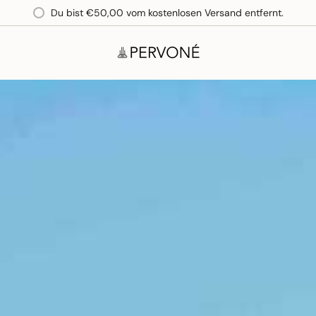
Du bist
€50,00
vom kostenlosen Versand entfernt.